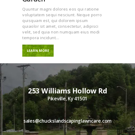
Quuntur magni dolores eos qui ratione
voluptatem sequi nesciunt. Neque porro
quisquam est, qui dolorem ipsum
quiaolor sit amet, consectetur, adipisci
velit, sed quia non numquam eius modi
tempora incidunt…
LEARN MORE
253 Williams Hollow Rd
Pikeville, Ky 41501
sales@chuckslandscapinglawncare.com